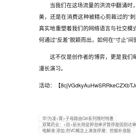
当我们在这场流量的洪流中翻涌时
美，还是在消费这种被精心剪裁过的“刺
真实地重塑着我们的网络语言与社交模
何通过“反差”脱颖而出，如何在“寸止”
这不仅是创作者的博弈，更是我们
漫长演习。
活动：【
8cjVGdkyAuHwSRRkeCZXbTJ
华!为凌<霄>子母路由Q6系列限时特惠
双鹭药业：<目>前长效促卵泡审评暂停是因到达
电解液:添加,剂VC概念上演涨停潮：挖掘补涨股