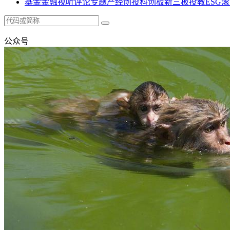
基金
金融
视听
评论
专题
产经
创投
科创板
新三板
投教
ESG
滚
公众号