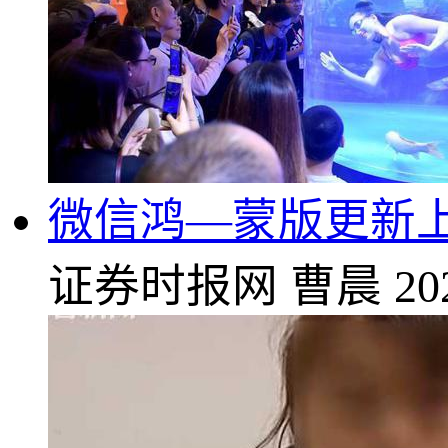
微信鸿—蒙版更新上
证券时报网
曹晨
20