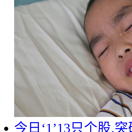
今日‘1’13只个股.