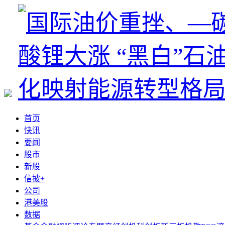
首页
快讯
要闻
股市
新股
信披+
公司
港美股
数据