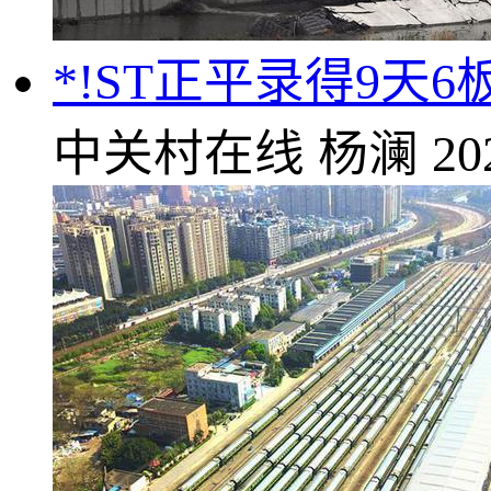
*!ST正平录得9天6
中关村在线
杨澜
20