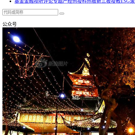
基金
金融
视听
评论
专题
产经
创投
科创板
新三板
投教
ESG
滚
公众号