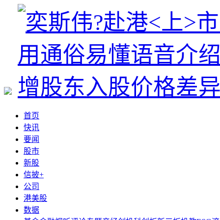
首页
快讯
要闻
股市
新股
信披+
公司
港美股
数据