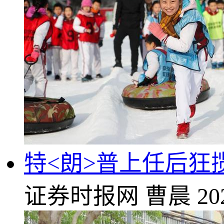
特<朗>普上任后
证券时报网
曹晨
20