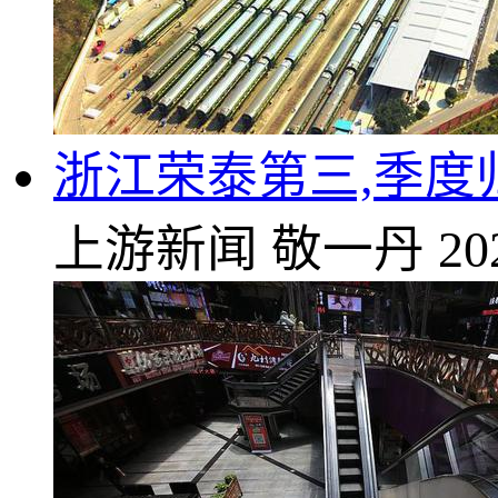
浙江荣泰第三,季度归
上游新闻
敬一丹
20