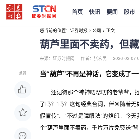
首页
快讯
要闻
股市
您当前的位置：
证券时报
>
公司
>
正文
葫芦里面不卖药，但藏
来源：证券时报网
作者：张宏民
2026-02-07 
当“葫芦”不再是神话，它变成了
点赞
还记得那个神神叨🙂叨的老爷爷，
了吗？”吗？这句经典台词，伴🎯随着无
假宣传”、“不过是障眼法”的烙印。今
个“葫芦里面不卖药，千片万片免费送”