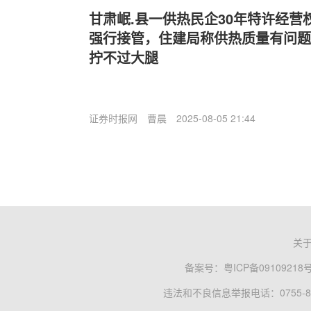
甘肃岷.县一供热民企30年特许经营权
强行接管，住建局称供热质量有问题
拧不过大腿
证券时报网
曹晨
2025-08-05 21:44
关
备案号：
粤ICP备09109218
违法和不良信息举报电话：0755-83