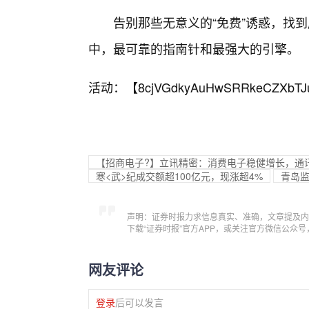
告别那些无意义的“免费”诱惑，找
中，最可靠的指南针和最强大的引擎。
活动：【
8cjVGdkyAuHwSRRkeCZXbTJ
【招商电子?】立讯精密：消费电子稳健增长，通
寒<武>纪成交额超100亿元，现涨超4%
青岛监
声明：证券时报力求信息真实、准确，文章提及内
下载“证券时报”官方APP，或关注官方微信公众
网友评论
登录
后可以发言