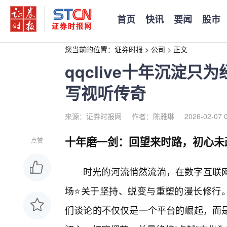
首页
快讯
要闻
股市
您当前的位置：
证券时报
>
公司
>
正文
qqclive十年沉淀
写视听传奇
来源：证券时报网
作者：陈雅琳
2026-02-07 
十年磨一剑：回望来时路，初心未
点赞
时光的河流悄然流淌，在数字互联
场⭐关于坚持、蜕变与重塑的漫长修行。当
们谈论的不仅仅是一个平台的崛起，而