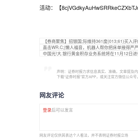
活动：【
8cjVGdkyAuHwSRRkeCZXbTJ
【券商聚焦】招银国;际维持361度(013;61)买
直击WR.C;|懒人福音，机器人帮你把床单掖得严
中国光!大.银行黄金积存业务系统将在11月12日
声明：证券时报力求信息真实、准确，文章提及内
下载“证券时报”官方APP，或关注官方微信公众
网友评论
登录
后可以发言
网友评论仅供其表达个人看法，并不表明证券时报立场