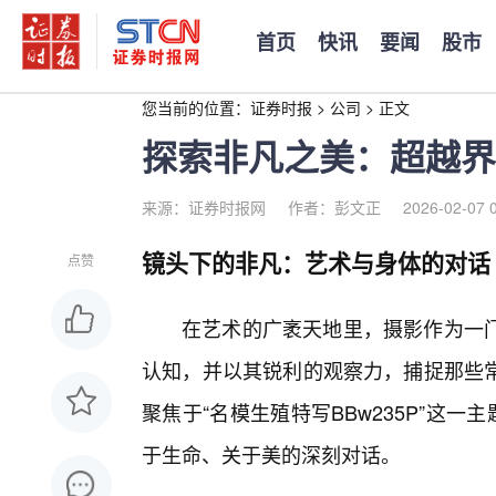
首页
快讯
要闻
股市
您当前的位置：
证券时报
>
公司
>
正文
探索非凡之美：超越界
来源：证券时报网
作者：彭文正
2026-02-07 
镜头下的非凡：艺术与身体的对话
点赞
在艺术的广袤天地里，摄影作为一
认知，并以其锐利的观察力，捕捉那些常
聚焦于“名模生殖特写BBw235P”这
于生命、关于美的深刻对话。