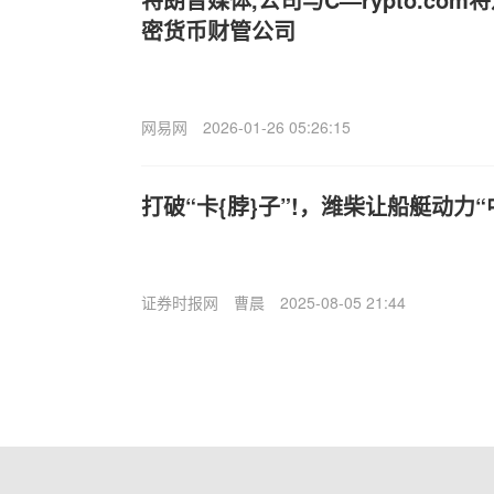
密货币财管公司
网易网
2026-01-26 05:26:15
打破“卡{脖}子”!，潍柴让船艇动力
证券时报网
曹晨
2025-08-05 21:44