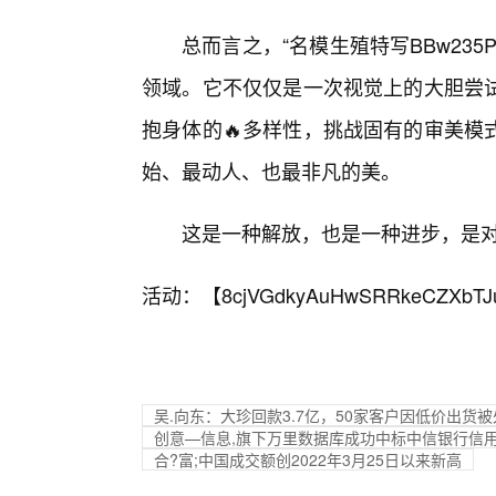
总而言之，“名模生殖特写BBw23
领域。它不仅仅是一次视觉上的大胆尝
抱身体的🔥多样性，挑战固有的审美模
始、最动人、也最非凡的美。
这是一种解放，也是一种进步，是
活动：【
8cjVGdkyAuHwSRRkeCZXbTJ
吴.向东：大珍回款3.7亿，50家客户因低价出货
创意—信息,旗下万里数据库成功中标中信银行信
合?富;中国成交额创2022年3月25日以来新高