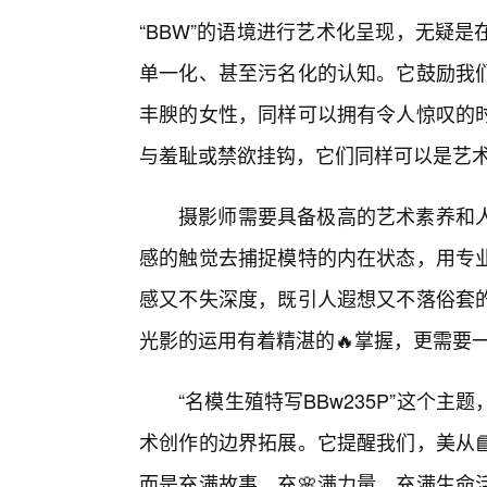
“BBW”的语境进行艺术化呈现，无疑
单一化、甚至污名化的认知。它鼓励我
丰腴的女性，同样可以拥有令人惊叹的
与羞耻或禁欲挂钩，它们同样可以是艺
摄影师需要具备极高的艺术素养和
感的触觉去捕捉模特的内在状态，用专
感又不失深度，既引人遐想又不落俗套
光影的运用有着精湛的🔥掌握，更需要
“名模生殖特写BBw235P”这个
术创作的边界拓展。它提醒我们，美从
而是充满故事、充🌸满力量、充满生命